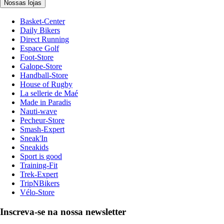
Nossas lojas
Basket-Center
Daily Bikers
Direct Running
Espace Golf
Foot-Store
Galope-Store
Handball-Store
House of Rugby
La sellerie de Maé
Made in Paradis
Nauti-wave
Pecheur-Store
Smash-Expert
Sneak'In
Sneakids
Sport is good
Training-Fit
Trek-Expert
TripNBikers
Vélo-Store
Inscreva-se na nossa newsletter