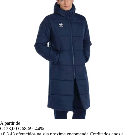
A partir de
€ 123,00
€ 68,69
-44%
+€ 3,43
oferecidos na sua proxima encomenda
Creditados apos a