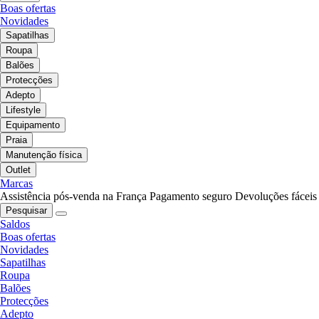
Boas ofertas
Novidades
Sapatilhas
Roupa
Balões
Protecções
Adepto
Lifestyle
Equipamento
Praia
Manutenção física
Outlet
Marcas
Assistência pós-venda na França
Pagamento seguro
Devoluções fáceis
Pesquisar
Saldos
Boas ofertas
Novidades
Sapatilhas
Roupa
Balões
Protecções
Adepto