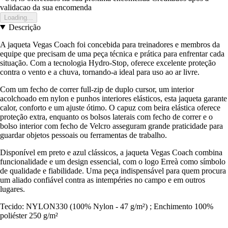
validacao da sua encomenda
Loading...
Descrição
A jaqueta Vegas Coach foi concebida para treinadores e membros da
equipe que precisam de uma peça técnica e prática para enfrentar cada
situação. Com a tecnologia Hydro-Stop, oferece excelente proteção
contra o vento e a chuva, tornando-a ideal para uso ao ar livre.
Com um fecho de correr full-zip de duplo cursor, um interior
acolchoado em nylon e punhos interiores elásticos, esta jaqueta garante
calor, conforto e um ajuste ótimo. O capuz com beira elástica oferece
proteção extra, enquanto os bolsos laterais com fecho de correr e o
bolso interior com fecho de Velcro asseguram grande praticidade para
guardar objetos pessoais ou ferramentas de trabalho.
Disponível em preto e azul clássicos, a jaqueta Vegas Coach combina
funcionalidade e um design essencial, com o logo Erreà como símbolo
de qualidade e fiabilidade. Uma peça indispensável para quem procura
um aliado confiável contra as intempéries no campo e em outros
lugares.
Tecido: NYLON330 (100% Nylon - 47 g/m²) ; Enchimento 100%
poliéster 250 g/m²