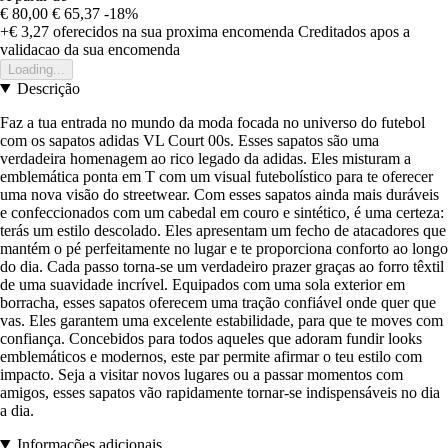
€ 80,00
€ 65,37
-18%
+€ 3,27
oferecidos na sua proxima encomenda
Creditados apos a
validacao da sua encomenda
Loading...
Descrição
Faz a tua entrada no mundo da moda focada no universo do futebol
com os sapatos adidas VL Court 00s. Esses sapatos são uma
verdadeira homenagem ao rico legado da adidas. Eles misturam a
emblemática ponta em T com um visual futebolístico para te oferecer
uma nova visão do streetwear. Com esses sapatos ainda mais duráveis
e confeccionados com um cabedal em couro e sintético, é uma certeza:
terás um estilo descolado. Eles apresentam um fecho de atacadores que
mantém o pé perfeitamente no lugar e te proporciona conforto ao longo
do dia. Cada passo torna-se um verdadeiro prazer graças ao forro têxtil
de uma suavidade incrível. Equipados com uma sola exterior em
borracha, esses sapatos oferecem uma tração confiável onde quer que
vas. Eles garantem uma excelente estabilidade, para que te moves com
confiança. Concebidos para todos aqueles que adoram fundir looks
emblemáticos e modernos, este par permite afirmar o teu estilo com
impacto. Seja a visitar novos lugares ou a passar momentos com
amigos, esses sapatos vão rapidamente tornar-se indispensáveis no dia
a dia.
Informações adicionais