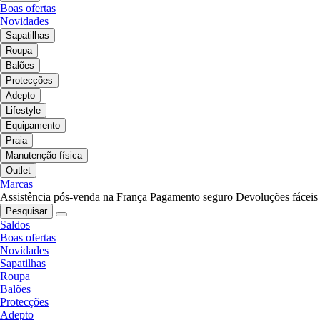
Boas ofertas
Novidades
Sapatilhas
Roupa
Balões
Protecções
Adepto
Lifestyle
Equipamento
Praia
Manutenção física
Outlet
Marcas
Assistência pós-venda na França
Pagamento seguro
Devoluções fáceis
Pesquisar
Saldos
Boas ofertas
Novidades
Sapatilhas
Roupa
Balões
Protecções
Adepto