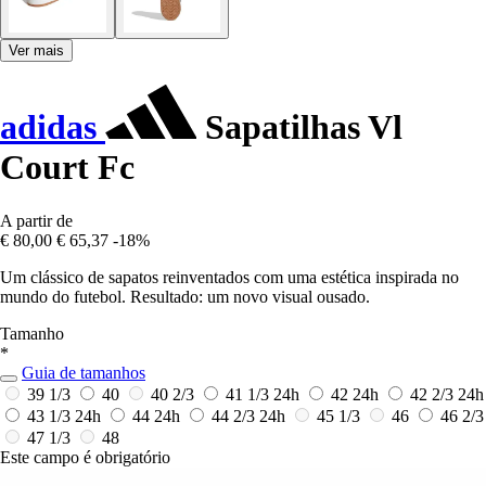
Ver mais
adidas
Sapatilhas Vl
Court Fc
A partir de
€ 80,00
€ 65,37
-18%
Um clássico de sapatos reinventados com uma estética inspirada no
mundo do futebol. Resultado: um novo visual ousado.
Tamanho
*
Guia de tamanhos
39 1/3
40
40 2/3
41 1/3
24h
42
24h
42 2/3
24h
43 1/3
24h
44
24h
44 2/3
24h
45 1/3
46
46 2/3
47 1/3
48
Este campo é obrigatório