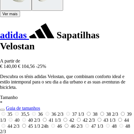
Ver mais
adidas
Sapatilhas
Velostan
A partir de
€ 140,00
€ 104,56
-25%
Descubra os ténis adidas Velostan, que combinam conforto ideal e
estilo intemporal para o seu dia a dia urbano e as suas aventuras de
bicicleta.
Tamanho
*
Guia de tamanhos
35
35,5
36
36 2/3
37 1/3
38
38 2/3
39
1/3
40
40 2/3
41 1/3
42
42 2/3
43 1/3
44
44 2/3
45 1/3
24h
46
46 2/3
47 1/3
48
48
2/3