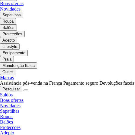
Boas ofertas
Novidades
Sapatilhas
Roupa
Balões
Protecções
Adepto
Lifestyle
Equipamento
Praia
Manutenção física
Outlet
Marcas
Assistência pós-venda na França
Pagamento seguro
Devoluções fáceis
Pesquisar
Saldos
Boas ofertas
Novidades
Sapatilhas
Roupa
Balões
Protecções
Adepto