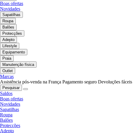
Boas ofertas
Novidades
Sapatilhas
Roupa
Balões
Protecções
Adepto
Lifestyle
Equipamento
Praia
Manutenção física
Outlet
Marcas
Assistência pós-venda na França
Pagamento seguro
Devoluções fáceis
Pesquisar
Saldos
Boas ofertas
Novidades
Sapatilhas
Roupa
Balões
Protecções
Adepto