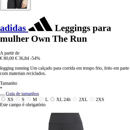
adidas
Leggings para
mulher Own The Run
A partir de
€ 80,00
€ 36,84
-54%
legging running Um calçado para corrida em tempo frio, feito em parte
com materiais reciclados.
Tamanho
*
Guia de tamanhos
XS
S
M
L
XL
24h
2XL
2XS
Este campo é obrigatório