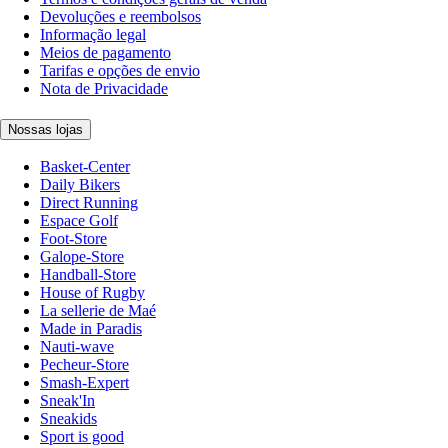
Devoluções e reembolsos
Informação legal
Meios de pagamento
Tarifas e opções de envio
Nota de Privacidade
Nossas lojas
Basket-Center
Daily Bikers
Direct Running
Espace Golf
Foot-Store
Galope-Store
Handball-Store
House of Rugby
La sellerie de Maé
Made in Paradis
Nauti-wave
Pecheur-Store
Smash-Expert
Sneak'In
Sneakids
Sport is good