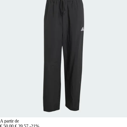
A partir de
€ 50,00
€ 39,57
-21%