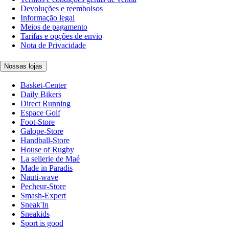
Devoluções e reembolsos
Informação legal
Meios de pagamento
Tarifas e opções de envio
Nota de Privacidade
Nossas lojas
Basket-Center
Daily Bikers
Direct Running
Espace Golf
Foot-Store
Galope-Store
Handball-Store
House of Rugby
La sellerie de Maé
Made in Paradis
Nauti-wave
Pecheur-Store
Smash-Expert
Sneak'In
Sneakids
Sport is good