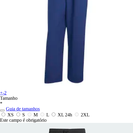
+-2
Tamanho
*
Guia de tamanhos
XS
S
M
L
XL
24h
2XL
Este campo é obrigatório