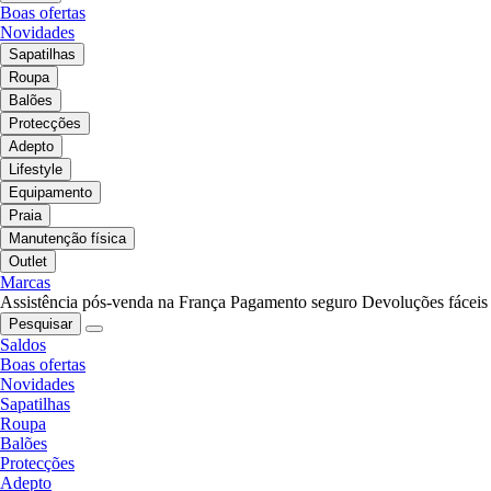
Boas ofertas
Novidades
Sapatilhas
Roupa
Balões
Protecções
Adepto
Lifestyle
Equipamento
Praia
Manutenção física
Outlet
Marcas
Assistência pós-venda na França
Pagamento seguro
Devoluções fáceis
Pesquisar
Saldos
Boas ofertas
Novidades
Sapatilhas
Roupa
Balões
Protecções
Adepto