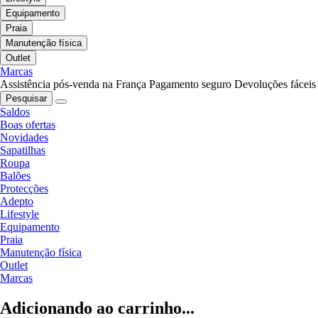
Equipamento
Praia
Manutenção física
Outlet
Marcas
Assistência pós-venda na França
Pagamento seguro
Devoluções fáceis
Pesquisar
Saldos
Boas ofertas
Novidades
Sapatilhas
Roupa
Balões
Protecções
Adepto
Lifestyle
Equipamento
Praia
Manutenção física
Outlet
Marcas
Adicionando ao carrinho...