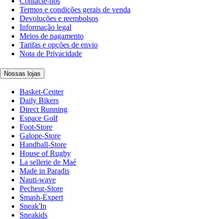
Contacte-nos
Termos e condições gerais de venda
Devoluções e reembolsos
Informação legal
Meios de pagamento
Tarifas e opções de envio
Nota de Privacidade
Nossas lojas
Basket-Center
Daily Bikers
Direct Running
Espace Golf
Foot-Store
Galope-Store
Handball-Store
House of Rugby
La sellerie de Maé
Made in Paradis
Nauti-wave
Pecheur-Store
Smash-Expert
Sneak'In
Sneakids