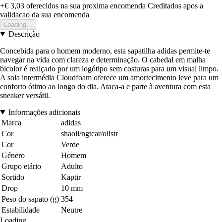
+€ 3,03
oferecidos na sua proxima encomenda
Creditados apos a
validacao da sua encomenda
Loading...
Descrição
Concebida para o homem moderno, esta sapatilha adidas permite-te
navegar na vida com clareza e determinação. O cabedal em malha
bicolor é realçado por um logótipo sem costuras para um visual limpo.
A sola intermédia Cloudfoam oferece um amortecimento leve para um
conforto ótimo ao longo do dia. Ataca-a e parte à aventura com esta
sneaker versátil.
Informações adicionais
Marca
adidas
Cor
shaoli/ngtcar/olistr
Cor
Verde
Género
Homem
Grupo etário
Adulto
Sortido
Kaptir
Drop
10 mm
Peso do sapato (g)
354
Estabilidade
Neutre
Loading...