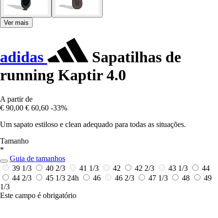
Ver mais
adidas
Sapatilhas de
running Kaptir 4.0
A partir de
€ 90,00
€ 60,60
-33%
Um sapato estiloso e clean adequado para todas as situações.
Tamanho
*
Guia de tamanhos
39 1/3
40 2/3
41 1/3
42
42 2/3
43 1/3
44
44 2/3
45 1/3
24h
46
46 2/3
47 1/3
48
49
1/3
Este campo é obrigatório