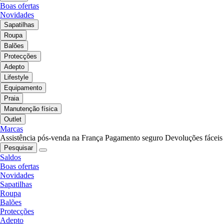
Boas ofertas
Novidades
Sapatilhas
Roupa
Balões
Protecções
Adepto
Lifestyle
Equipamento
Praia
Manutenção física
Outlet
Marcas
Assistência pós-venda na França
Pagamento seguro
Devoluções fáceis
Pesquisar
Saldos
Boas ofertas
Novidades
Sapatilhas
Roupa
Balões
Protecções
Adepto