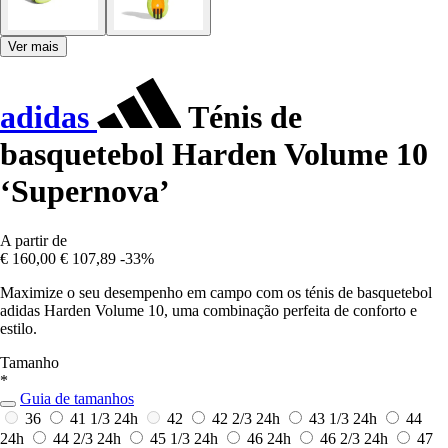
Ver mais
adidas
Ténis de
basquetebol Harden Volume 10
‘Supernova’
A partir de
€ 160,00
€ 107,89
-33%
Maximize o seu desempenho em campo com os ténis de basquetebol
adidas Harden Volume 10, uma combinação perfeita de conforto e
estilo.
Tamanho
*
Guia de tamanhos
36
41 1/3
24h
42
42 2/3
24h
43 1/3
24h
44
24h
44 2/3
24h
45 1/3
24h
46
24h
46 2/3
24h
47