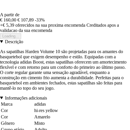
A partir de
€ 160,00
€ 107,89
-33%
+€ 5,39
oferecidos na sua proxima encomenda
Creditados apos a
validacao da sua encomenda
Loading...
Descrição
As sapatilhas Harden Volume 10 são projetadas para os amantes do
basquetebol que exigem desempenho e estilo. Equipadas com a
tecnologia adidas Boost, estas sapatilhas oferecem um amortecimento
flexível e com retorno para um conforto do primeiro ao último passo.
O corte regular garante uma sensação agradável, enquanto a
construção em cimento frio aumenta a durabilidade. Perfeitas para o
basquetebol em ambientes fechados, estas sapatilhas são feitas para
mantê-lo no topo do seu jogo.
Informações adicionais
Marca
adidas
Cor
hi-res yellow
Cor
Amarelo
Género
Misto
Grupo etário
Adulto