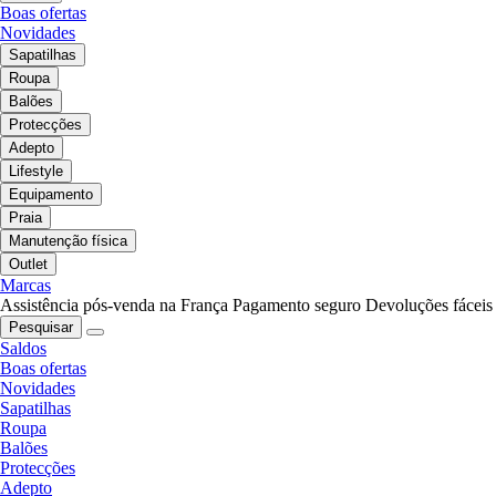
Boas ofertas
Novidades
Sapatilhas
Roupa
Balões
Protecções
Adepto
Lifestyle
Equipamento
Praia
Manutenção física
Outlet
Marcas
Assistência pós-venda na França
Pagamento seguro
Devoluções fáceis
Pesquisar
Saldos
Boas ofertas
Novidades
Sapatilhas
Roupa
Balões
Protecções
Adepto