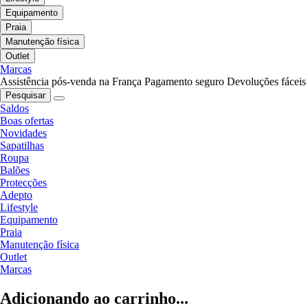
Equipamento
Praia
Manutenção física
Outlet
Marcas
Assistência pós-venda na França
Pagamento seguro
Devoluções fáceis
Pesquisar
Saldos
Boas ofertas
Novidades
Sapatilhas
Roupa
Balões
Protecções
Adepto
Lifestyle
Equipamento
Praia
Manutenção física
Outlet
Marcas
Adicionando ao carrinho...