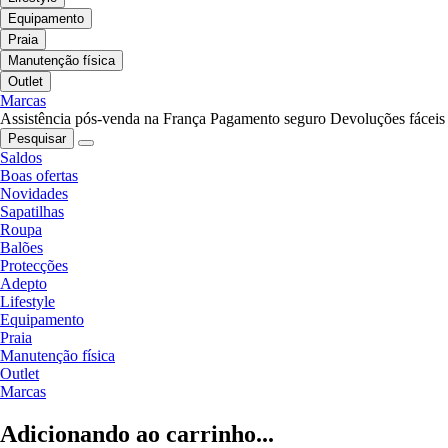
Equipamento
Praia
Manutenção física
Outlet
Marcas
Assistência pós-venda na França
Pagamento seguro
Devoluções fáceis
Pesquisar
Saldos
Boas ofertas
Novidades
Sapatilhas
Roupa
Balões
Protecções
Adepto
Lifestyle
Equipamento
Praia
Manutenção física
Outlet
Marcas
Adicionando ao carrinho...