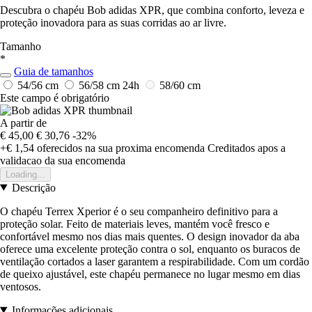
Descubra o chapéu Bob adidas XPR, que combina conforto, leveza e
proteção inovadora para as suas corridas ao ar livre.
Tamanho
*
Guia de tamanhos
54/56 cm
56/58 cm
24h
58/60 cm
Este campo é obrigatório
A partir de
€ 45,00
€ 30,76
-32%
+€ 1,54
oferecidos na sua proxima encomenda
Creditados apos a
validacao da sua encomenda
Loading...
Descrição
O chapéu Terrex Xperior é o seu companheiro definitivo para a
proteção solar. Feito de materiais leves, mantém você fresco e
confortável mesmo nos dias mais quentes. O design inovador da aba
oferece uma excelente proteção contra o sol, enquanto os buracos de
ventilação cortados a laser garantem a respirabilidade. Com um cordão
de queixo ajustável, este chapéu permanece no lugar mesmo em dias
ventosos.
Informações adicionais