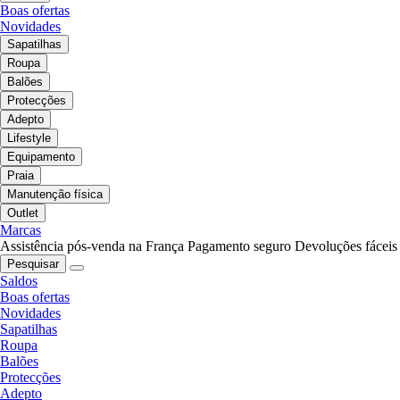
Boas ofertas
Novidades
Sapatilhas
Roupa
Balões
Protecções
Adepto
Lifestyle
Equipamento
Praia
Manutenção física
Outlet
Marcas
Assistência pós-venda na França
Pagamento seguro
Devoluções fáceis
Pesquisar
Saldos
Boas ofertas
Novidades
Sapatilhas
Roupa
Balões
Protecções
Adepto