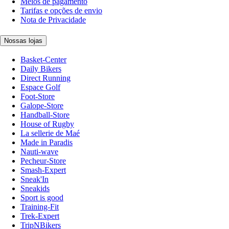
Meios de pagamento
Tarifas e opções de envio
Nota de Privacidade
Nossas lojas
Basket-Center
Daily Bikers
Direct Running
Espace Golf
Foot-Store
Galope-Store
Handball-Store
House of Rugby
La sellerie de Maé
Made in Paradis
Nauti-wave
Pecheur-Store
Smash-Expert
Sneak'In
Sneakids
Sport is good
Training-Fit
Trek-Expert
TripNBikers