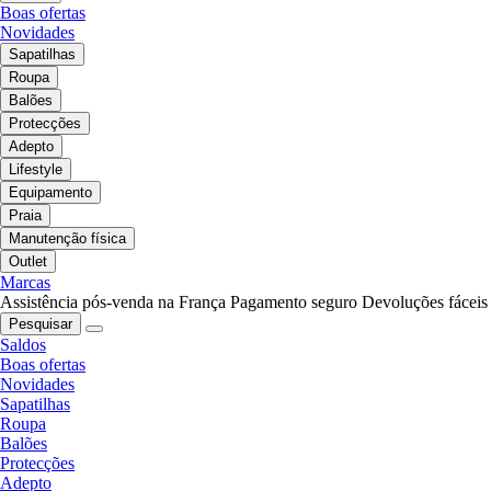
Boas ofertas
Novidades
Sapatilhas
Roupa
Balões
Protecções
Adepto
Lifestyle
Equipamento
Praia
Manutenção física
Outlet
Marcas
Assistência pós-venda na França
Pagamento seguro
Devoluções fáceis
Pesquisar
Saldos
Boas ofertas
Novidades
Sapatilhas
Roupa
Balões
Protecções
Adepto