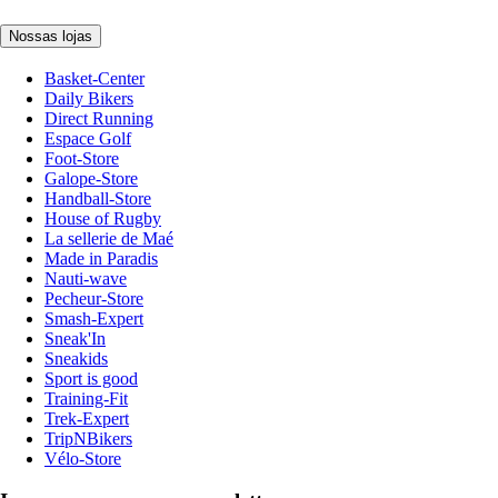
Nossas lojas
Basket-Center
Daily Bikers
Direct Running
Espace Golf
Foot-Store
Galope-Store
Handball-Store
House of Rugby
La sellerie de Maé
Made in Paradis
Nauti-wave
Pecheur-Store
Smash-Expert
Sneak'In
Sneakids
Sport is good
Training-Fit
Trek-Expert
TripNBikers
Vélo-Store