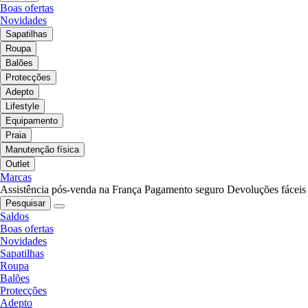
Boas ofertas
Novidades
Sapatilhas
Roupa
Balões
Protecções
Adepto
Lifestyle
Equipamento
Praia
Manutenção física
Outlet
Marcas
Assistência pós-venda na França
Pagamento seguro
Devoluções fáceis
Pesquisar
Saldos
Boas ofertas
Novidades
Sapatilhas
Roupa
Balões
Protecções
Adepto