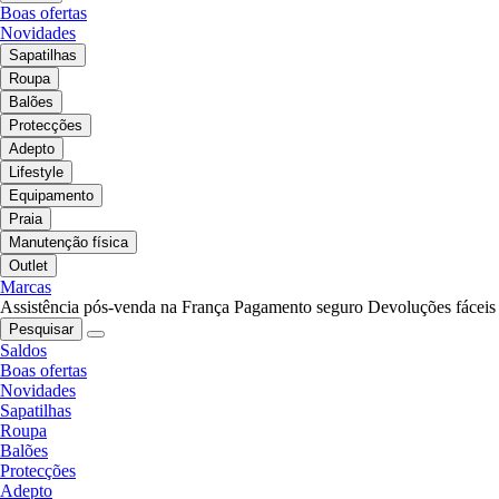
Boas ofertas
Novidades
Sapatilhas
Roupa
Balões
Protecções
Adepto
Lifestyle
Equipamento
Praia
Manutenção física
Outlet
Marcas
Assistência pós-venda na França
Pagamento seguro
Devoluções fáceis
Pesquisar
Saldos
Boas ofertas
Novidades
Sapatilhas
Roupa
Balões
Protecções
Adepto