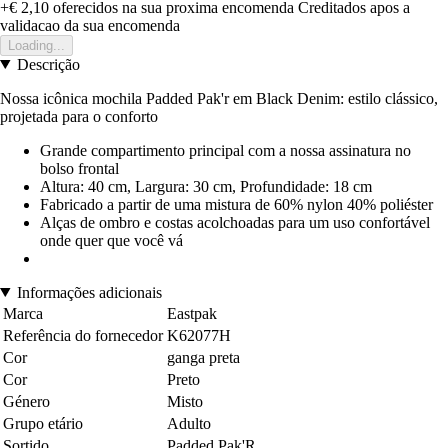
+€ 2,10
oferecidos na sua proxima encomenda
Creditados apos a
validacao da sua encomenda
Loading...
Descrição
Nossa icônica mochila Padded Pak'r em Black Denim: estilo clássico,
projetada para o conforto
Grande compartimento principal com a nossa assinatura no
bolso frontal
Altura: 40 cm, Largura: 30 cm, Profundidade: 18 cm
Fabricado a partir de uma mistura de 60% nylon 40% poliéster
Alças de ombro e costas acolchoadas para um uso confortável
onde quer que você vá
Informações adicionais
Marca
Eastpak
Referência do fornecedor
K62077H
Cor
ganga preta
Cor
Preto
Género
Misto
Grupo etário
Adulto
Sortido
Padded Pak'R