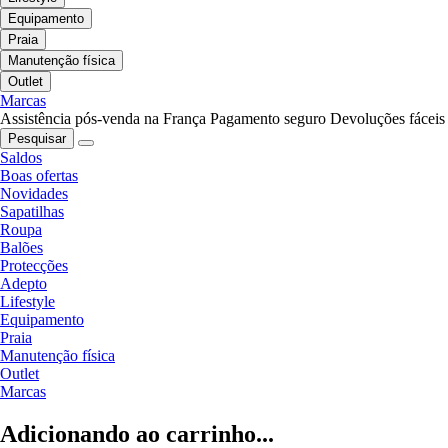
Equipamento
Praia
Manutenção física
Outlet
Marcas
Assistência pós-venda na França
Pagamento seguro
Devoluções fáceis
Pesquisar
Saldos
Boas ofertas
Novidades
Sapatilhas
Roupa
Balões
Protecções
Adepto
Lifestyle
Equipamento
Praia
Manutenção física
Outlet
Marcas
Adicionando ao carrinho...