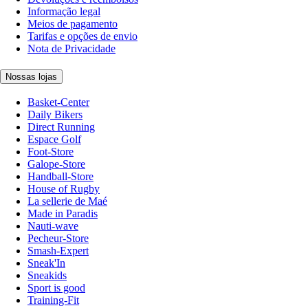
Informação legal
Meios de pagamento
Tarifas e opções de envio
Nota de Privacidade
Nossas lojas
Basket-Center
Daily Bikers
Direct Running
Espace Golf
Foot-Store
Galope-Store
Handball-Store
House of Rugby
La sellerie de Maé
Made in Paradis
Nauti-wave
Pecheur-Store
Smash-Expert
Sneak'In
Sneakids
Sport is good
Training-Fit