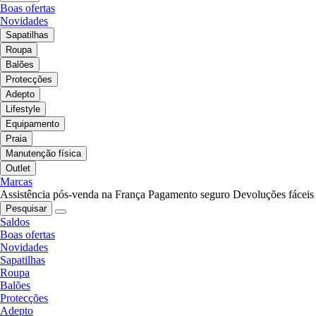
Boas ofertas
Novidades
Sapatilhas
Roupa
Balões
Protecções
Adepto
Lifestyle
Equipamento
Praia
Manutenção física
Outlet
Marcas
Assistência pós-venda na França
Pagamento seguro
Devoluções fáceis
Pesquisar
Saldos
Boas ofertas
Novidades
Sapatilhas
Roupa
Balões
Protecções
Adepto