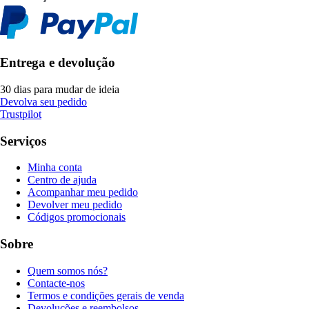
Entrega e devolução
30 dias para mudar de ideia
Devolva seu pedido
Trustpilot
Serviços
Minha conta
Centro de ajuda
Acompanhar meu pedido
Devolver meu pedido
Códigos promocionais
Sobre
Quem somos nós?
Contacte-nos
Termos e condições gerais de venda
Devoluções e reembolsos