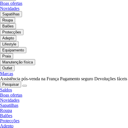
Boas ofertas
Novidades
Sapatilhas
Roupa
Balões
Protecções
Adepto
Lifestyle
Equipamento
Praia
Manutenção física
Outlet
Marcas
Assistência pós-venda na França
Pagamento seguro
Devoluções fáceis
Pesquisar
Saldos
Boas ofertas
Novidades
Sapatilhas
Roupa
Balões
Protecções
Adepto