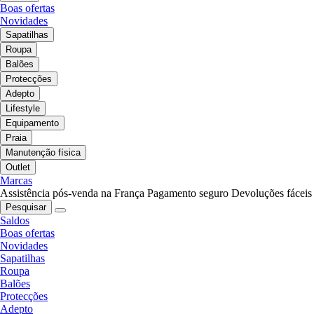
Boas ofertas
Novidades
Sapatilhas
Roupa
Balões
Protecções
Adepto
Lifestyle
Equipamento
Praia
Manutenção física
Outlet
Marcas
Assistência pós-venda na França
Pagamento seguro
Devoluções fáceis
Pesquisar
Saldos
Boas ofertas
Novidades
Sapatilhas
Roupa
Balões
Protecções
Adepto