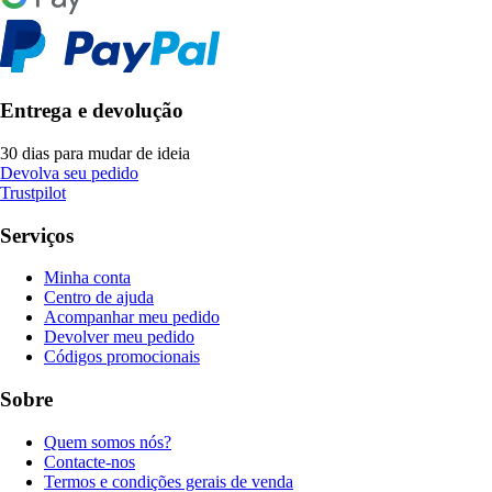
Entrega e devolução
30 dias para mudar de ideia
Devolva seu pedido
Trustpilot
Serviços
Minha conta
Centro de ajuda
Acompanhar meu pedido
Devolver meu pedido
Códigos promocionais
Sobre
Quem somos nós?
Contacte-nos
Termos e condições gerais de venda