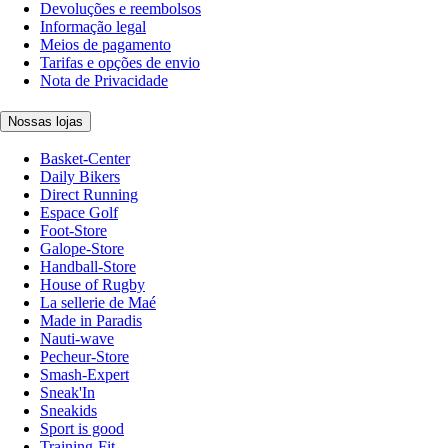
Devoluções e reembolsos
Informação legal
Meios de pagamento
Tarifas e opções de envio
Nota de Privacidade
Nossas lojas
Basket-Center
Daily Bikers
Direct Running
Espace Golf
Foot-Store
Galope-Store
Handball-Store
House of Rugby
La sellerie de Maé
Made in Paradis
Nauti-wave
Pecheur-Store
Smash-Expert
Sneak'In
Sneakids
Sport is good
Training-Fit