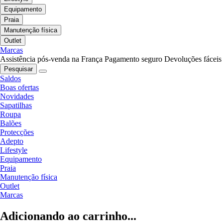
Equipamento
Praia
Manutenção física
Outlet
Marcas
Assistência pós-venda na França
Pagamento seguro
Devoluções fáceis
Pesquisar
Saldos
Boas ofertas
Novidades
Sapatilhas
Roupa
Balões
Protecções
Adepto
Lifestyle
Equipamento
Praia
Manutenção física
Outlet
Marcas
Adicionando ao carrinho...