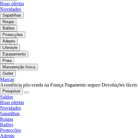
Boas ofertas
Novidades
Sapatilhas
Roupa
Balões
Protecções
Adepto
Lifestyle
Equipamento
Praia
Manutenção física
Outlet
Marcas
Assistência pós-venda na França
Pagamento seguro
Devoluções fáceis
Pesquisar
Saldos
Boas ofertas
Novidades
Sapatilhas
Roupa
Balões
Protecções
Adepto