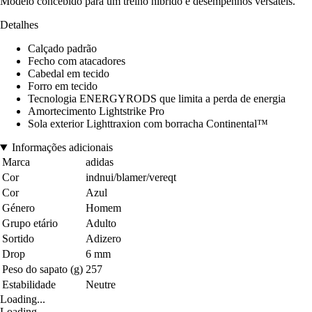
Modelo concebido para um treino híbrido e desempenhos versáteis.
Detalhes
Calçado padrão
Fecho com atacadores
Cabedal em tecido
Forro em tecido
Tecnologia ENERGYRODS que limita a perda de energia
Amortecimento Lightstrike Pro
Sola exterior Lighttraxion com borracha Continental™
Informações adicionais
Marca
adidas
Cor
indnui/blamer/vereqt
Cor
Azul
Género
Homem
Grupo etário
Adulto
Sortido
Adizero
Drop
6 mm
Peso do sapato (g)
257
Estabilidade
Neutre
Loading...
Loading...