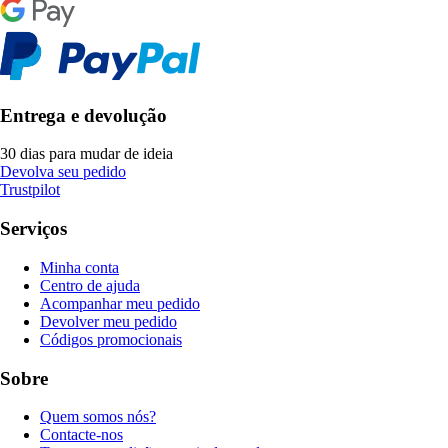
Entrega e devolução
30 dias para mudar de ideia
Devolva seu pedido
Trustpilot
Serviços
Minha conta
Centro de ajuda
Acompanhar meu pedido
Devolver meu pedido
Códigos promocionais
Sobre
Quem somos nós?
Contacte-nos