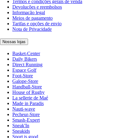
Termos e condições gerais de venda
Devoluções e reembolsos
Informação legal
Meios de pagamento
Tarifas e opções de envio
Nota de Privacidade
Nossas lojas
Basket-Center
Daily Bikers
Direct Running
Espace Golf
Foot-Store
Galope-Store
Handball-Store
House of Rugby
La sellerie de Maé
Made in Paradis
Nauti-wave
Pecheur-Store
Smash-Expert
Sneak'In
Sneakids
Sport is good