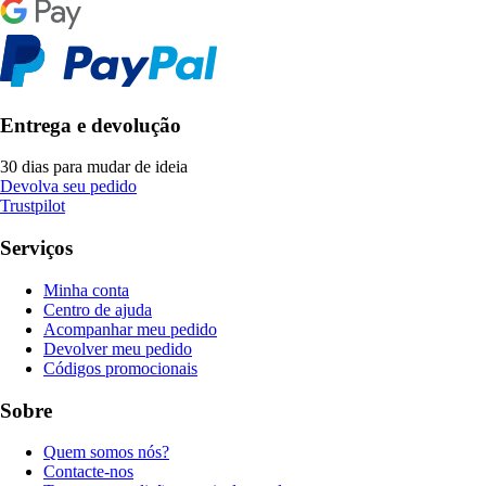
Entrega e devolução
30 dias para mudar de ideia
Devolva seu pedido
Trustpilot
Serviços
Minha conta
Centro de ajuda
Acompanhar meu pedido
Devolver meu pedido
Códigos promocionais
Sobre
Quem somos nós?
Contacte-nos