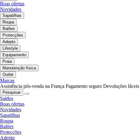
Boas ofertas
Novidades
Sapatilhas
Roupa
Balões
Protecções
Adepto
Lifestyle
Equipamento
Praia
Manutenção física
Outlet
Marcas
Assistência pós-venda na França
Pagamento seguro
Devoluções fáceis
Pesquisar
Saldos
Boas ofertas
Novidades
Sapatilhas
Roupa
Balões
Protecções
Adepto