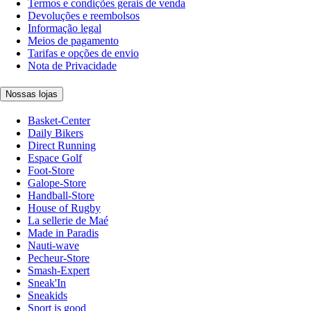
Termos e condições gerais de venda
Devoluções e reembolsos
Informação legal
Meios de pagamento
Tarifas e opções de envio
Nota de Privacidade
Nossas lojas
Basket-Center
Daily Bikers
Direct Running
Espace Golf
Foot-Store
Galope-Store
Handball-Store
House of Rugby
La sellerie de Maé
Made in Paradis
Nauti-wave
Pecheur-Store
Smash-Expert
Sneak'In
Sneakids
Sport is good