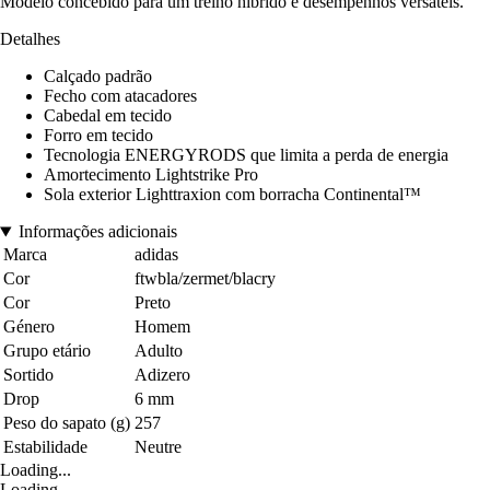
Modelo concebido para um treino híbrido e desempenhos versáteis.
Detalhes
Calçado padrão
Fecho com atacadores
Cabedal em tecido
Forro em tecido
Tecnologia ENERGYRODS que limita a perda de energia
Amortecimento Lightstrike Pro
Sola exterior Lighttraxion com borracha Continental™
Informações adicionais
Marca
adidas
Cor
ftwbla/zermet/blacry
Cor
Preto
Género
Homem
Grupo etário
Adulto
Sortido
Adizero
Drop
6 mm
Peso do sapato (g)
257
Estabilidade
Neutre
Loading...
Loading...