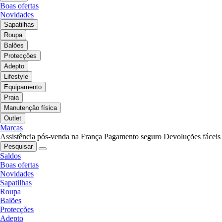
Boas ofertas
Novidades
Sapatilhas
Roupa
Balões
Protecções
Adepto
Lifestyle
Equipamento
Praia
Manutenção física
Outlet
Marcas
Assistência pós-venda na França
Pagamento seguro
Devoluções fáceis
Pesquisar
Saldos
Boas ofertas
Novidades
Sapatilhas
Roupa
Balões
Protecções
Adepto