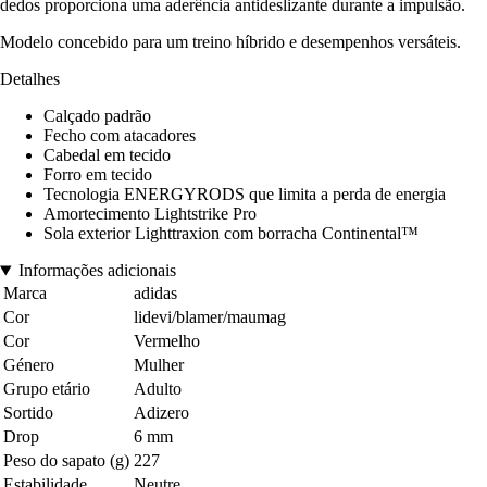
dedos proporciona uma aderência antideslizante durante a impulsão.
Modelo concebido para um treino híbrido e desempenhos versáteis.
Detalhes
Calçado padrão
Fecho com atacadores
Cabedal em tecido
Forro em tecido
Tecnologia ENERGYRODS que limita a perda de energia
Amortecimento Lightstrike Pro
Sola exterior Lighttraxion com borracha Continental™
Informações adicionais
Marca
adidas
Cor
lidevi/blamer/maumag
Cor
Vermelho
Género
Mulher
Grupo etário
Adulto
Sortido
Adizero
Drop
6 mm
Peso do sapato (g)
227
Estabilidade
Neutre