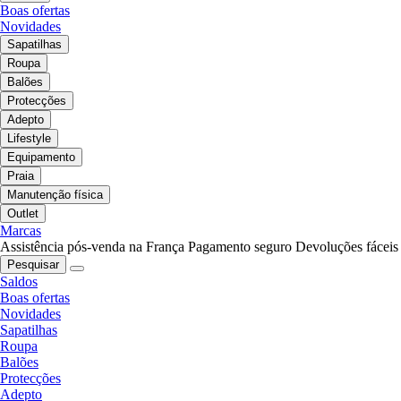
Boas ofertas
Novidades
Sapatilhas
Roupa
Balões
Protecções
Adepto
Lifestyle
Equipamento
Praia
Manutenção física
Outlet
Marcas
Assistência pós-venda na França
Pagamento seguro
Devoluções fáceis
Pesquisar
Saldos
Boas ofertas
Novidades
Sapatilhas
Roupa
Balões
Protecções
Adepto