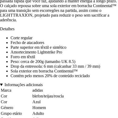
passada rápida que você faz, ajudando a manter energia a longo prazo.
O calçado repousa sobre uma sola exterior em borracha Continental™
para uma transição sem escorregões na partida, assim como o
LIGHTTRAXION, projetado para reduzir o peso sem sacrificar a
aderência.
Detalhes
Corte regular
Fecho de atacadores
Parte superior em têxtil e sintético
Amortecimento Lightstrike Pro
Forro em têxtil
Peso: cerca de 200g (tamanho UK 8.5)
Drop da entressola: 6 mm (calcanhar 33 mm / 39 mm)
Sola exterior em borracha Continental™
Contém pelo menos 20% de conteúdo reciclado
Informações adicionais
Marca
adidas
Cor
blefon/teijau/roscla
Cor
Azul
Género
Homem
Grupo etário
Adulto