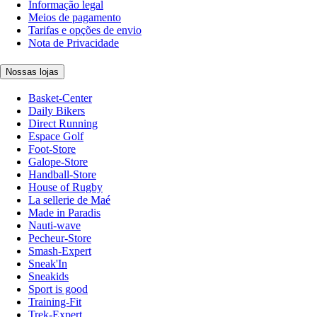
Informação legal
Meios de pagamento
Tarifas e opções de envio
Nota de Privacidade
Nossas lojas
Basket-Center
Daily Bikers
Direct Running
Espace Golf
Foot-Store
Galope-Store
Handball-Store
House of Rugby
La sellerie de Maé
Made in Paradis
Nauti-wave
Pecheur-Store
Smash-Expert
Sneak'In
Sneakids
Sport is good
Training-Fit
Trek-Expert