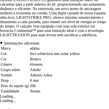
calcanhar para a parte anterior do pé, proporcionando um andamento
dinâmico e eficiente. Na entressola, um novo ponto de ancoragem
melhora a economia na corrida. Uma dupla camada de nossa espuma
ultra-leve, LIGHTSTRIKE PRO, oferece máximo amortecimento e
dinamismo a cada passada, para manter seu nível de energia ao longo
do tempo. O calçado vem equipado com uma sola exterior em
borracha Continental™ para uma transição ideal e com a tecnologia
LIGHTTRAXION para mais leveza sem sacrificar a aderência.
Informações adicionais
Marca
adidas
Cor
ftwr white/iron met./solar yellow
Cor
Branco
Género
Homem
Grupo etário
Adulto
Sortido
Adizero Adios
Drop
8 mm
Peso do sapato (g)
200
Estabilidade
Neutre
Loading...
Loading...