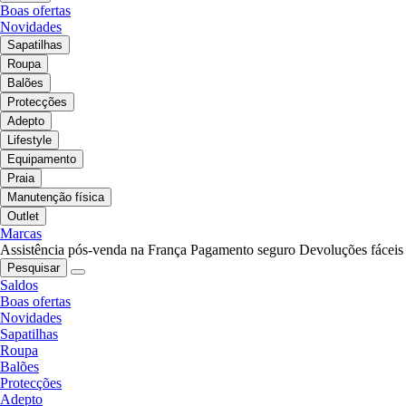
Boas ofertas
Novidades
Sapatilhas
Roupa
Balões
Protecções
Adepto
Lifestyle
Equipamento
Praia
Manutenção física
Outlet
Marcas
Assistência pós-venda na França
Pagamento seguro
Devoluções fáceis
Pesquisar
Saldos
Boas ofertas
Novidades
Sapatilhas
Roupa
Balões
Protecções
Adepto