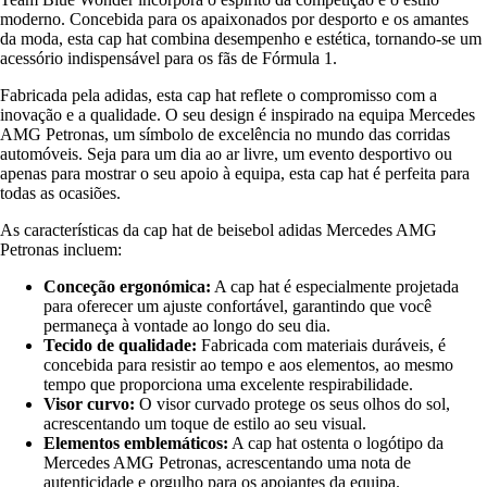
moderno. Concebida para os apaixonados por desporto e os amantes
da moda, esta cap hat combina desempenho e estética, tornando-se um
acessório indispensável para os fãs de Fórmula 1.
Fabricada pela adidas, esta cap hat reflete o compromisso com a
inovação e a qualidade. O seu design é inspirado na equipa Mercedes
AMG Petronas, um símbolo de excelência no mundo das corridas
automóveis. Seja para um dia ao ar livre, um evento desportivo ou
apenas para mostrar o seu apoio à equipa, esta cap hat é perfeita para
todas as ocasiões.
As características da cap hat de beisebol adidas Mercedes AMG
Petronas incluem:
Conceção ergonómica:
A cap hat é especialmente projetada
para oferecer um ajuste confortável, garantindo que você
permaneça à vontade ao longo do seu dia.
Tecido de qualidade:
Fabricada com materiais duráveis, é
concebida para resistir ao tempo e aos elementos, ao mesmo
tempo que proporciona uma excelente respirabilidade.
Visor curvo:
O visor curvado protege os seus olhos do sol,
acrescentando um toque de estilo ao seu visual.
Elementos emblemáticos:
A cap hat ostenta o logótipo da
Mercedes AMG Petronas, acrescentando uma nota de
autenticidade e orgulho para os apoiantes da equipa.