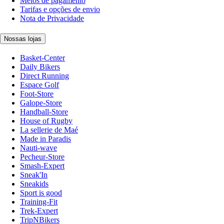
Meios de pagamento
Tarifas e opções de envio
Nota de Privacidade
Nossas lojas
Basket-Center
Daily Bikers
Direct Running
Espace Golf
Foot-Store
Galope-Store
Handball-Store
House of Rugby
La sellerie de Maé
Made in Paradis
Nauti-wave
Pecheur-Store
Smash-Expert
Sneak'In
Sneakids
Sport is good
Training-Fit
Trek-Expert
TripNBikers