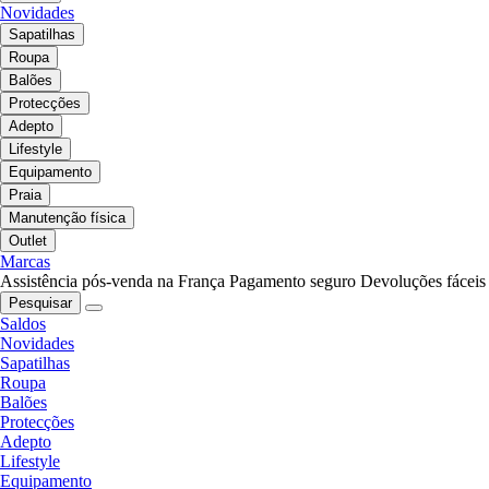
Novidades
Sapatilhas
Roupa
Balões
Protecções
Adepto
Lifestyle
Equipamento
Praia
Manutenção física
Outlet
Marcas
Assistência pós-venda na França
Pagamento seguro
Devoluções fáceis
Pesquisar
Saldos
Novidades
Sapatilhas
Roupa
Balões
Protecções
Adepto
Lifestyle
Equipamento