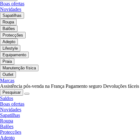
Boas ofertas
Novidades
Sapatilhas
Roupa
Balões
Protecções
Adepto
Lifestyle
Equipamento
Praia
Manutenção física
Outlet
Marcas
Assistência pós-venda na França
Pagamento seguro
Devoluções fáceis
Pesquisar
Saldos
Boas ofertas
Novidades
Sapatilhas
Roupa
Balões
Protecções
Adepto