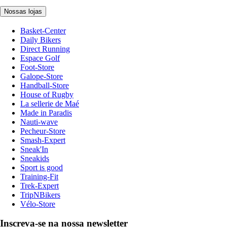
Nossas lojas
Basket-Center
Daily Bikers
Direct Running
Espace Golf
Foot-Store
Galope-Store
Handball-Store
House of Rugby
La sellerie de Maé
Made in Paradis
Nauti-wave
Pecheur-Store
Smash-Expert
Sneak'In
Sneakids
Sport is good
Training-Fit
Trek-Expert
TripNBikers
Vélo-Store
Inscreva-se na nossa newsletter