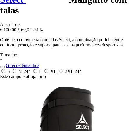
talas
A partir de
€ 100,00
€ 69,07
-31%
Opte pela cotoveleira com talas Select, a combinação perfeita entre
conforto, proteção e suporte para as suas performances desportivas.
Tamanho
*
Guia de tamanhos
S
M
24h
L
XL
2XL
24h
Este campo é obrigatório