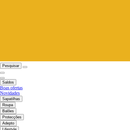
Pesquisar
Saldos
Boas ofertas
Novidades
Sapatilhas
Roupa
Balões
Protecções
Adepto
Lifestyle