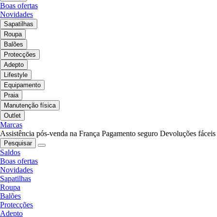
Boas ofertas
Novidades
Sapatilhas
Roupa
Balões
Protecções
Adepto
Lifestyle
Equipamento
Praia
Manutenção física
Outlet
Marcas
Assistência pós-venda na França
Pagamento seguro
Devoluções fáceis
Pesquisar
Saldos
Boas ofertas
Novidades
Sapatilhas
Roupa
Balões
Protecções
Adepto