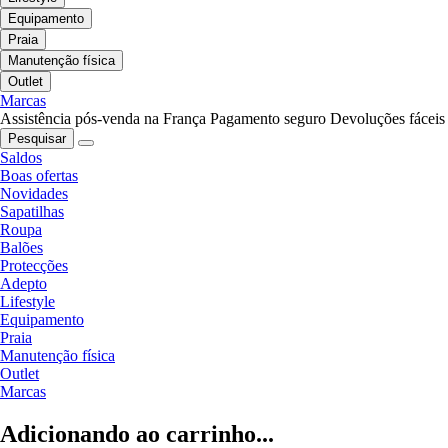
Equipamento
Praia
Manutenção física
Outlet
Marcas
Assistência pós-venda na França
Pagamento seguro
Devoluções fáceis
Pesquisar
Saldos
Boas ofertas
Novidades
Sapatilhas
Roupa
Balões
Protecções
Adepto
Lifestyle
Equipamento
Praia
Manutenção física
Outlet
Marcas
Adicionando ao carrinho...