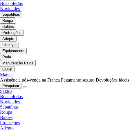
Boas ofertas
Novidades
Sapatilhas
Roupa
Balões
Protecções
Adepto
Lifestyle
Equipamento
Praia
Manutenção física
Outlet
Marcas
Assistência pós-venda na França
Pagamento seguro
Devoluções fáceis
Pesquisar
Saldos
Boas ofertas
Novidades
Sapatilhas
Roupa
Balões
Protecções
Adepto