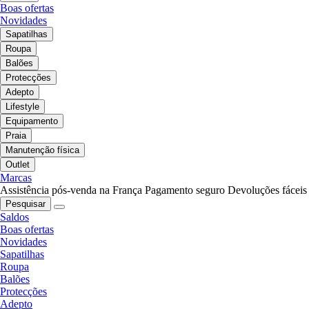
Boas ofertas
Novidades
Sapatilhas
Roupa
Balões
Protecções
Adepto
Lifestyle
Equipamento
Praia
Manutenção física
Outlet
Marcas
Assistência pós-venda na França
Pagamento seguro
Devoluções fáceis
Pesquisar
Saldos
Boas ofertas
Novidades
Sapatilhas
Roupa
Balões
Protecções
Adepto