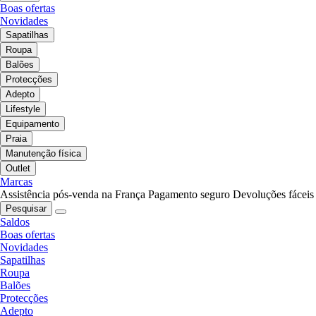
Boas ofertas
Novidades
Sapatilhas
Roupa
Balões
Protecções
Adepto
Lifestyle
Equipamento
Praia
Manutenção física
Outlet
Marcas
Assistência pós-venda na França
Pagamento seguro
Devoluções fáceis
Pesquisar
Saldos
Boas ofertas
Novidades
Sapatilhas
Roupa
Balões
Protecções
Adepto