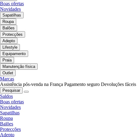
Boas ofertas
Novidades
Sapatilhas
Roupa
Balões
Protecções
Adepto
Lifestyle
Equipamento
Praia
Manutenção física
Outlet
Marcas
Assistência pós-venda na França
Pagamento seguro
Devoluções fáceis
Pesquisar
Saldos
Boas ofertas
Novidades
Sapatilhas
Roupa
Balões
Protecções
Adepto