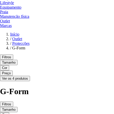
Lifestyle
Equipamento
Praia
Manutenção física
Outlet
Marcas
Início
/
Outlet
/
Protecções
/
G-Form
Filtros
Tamanho
Cor
Preço
Ver os 4 produtos
G-Form
Filtros
Tamanho