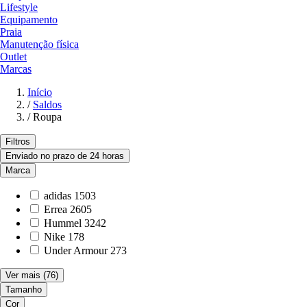
Lifestyle
Equipamento
Praia
Manutenção física
Outlet
Marcas
Início
/
Saldos
/
Roupa
Filtros
Enviado no prazo de 24 horas
Marca
adidas
1503
Errea
2605
Hummel
3242
Nike
178
Under Armour
273
Ver mais
(76)
Tamanho
Cor