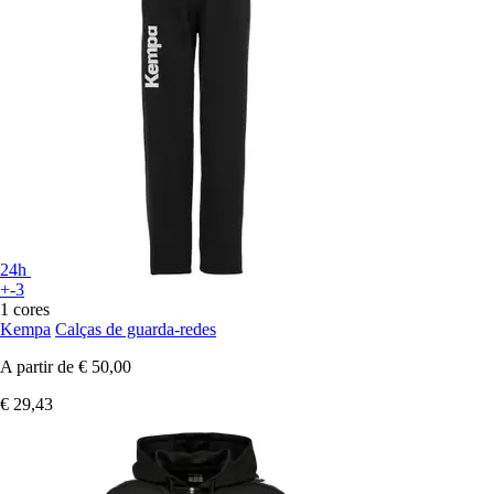
24h
+-3
1 cores
Kempa
Calças de guarda-redes
A partir de
€ 50,00
€ 29,43