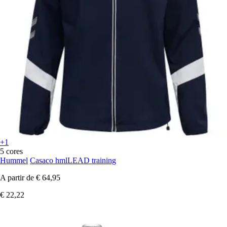
+1
5 cores
Hummel
Casaco hmlLEAD training
A partir de
€ 64,95
€ 22,22