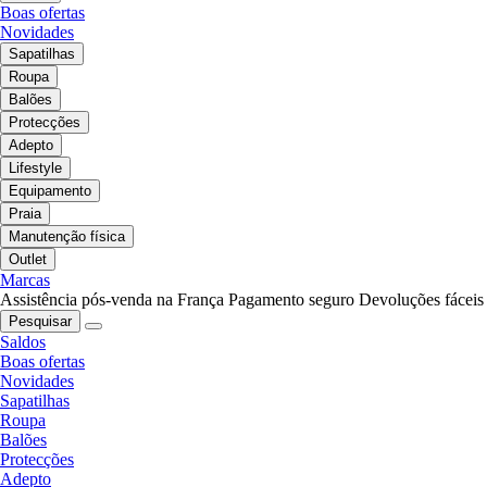
Boas ofertas
Novidades
Sapatilhas
Roupa
Balões
Protecções
Adepto
Lifestyle
Equipamento
Praia
Manutenção física
Outlet
Marcas
Assistência pós-venda na França
Pagamento seguro
Devoluções fáceis
Pesquisar
Saldos
Boas ofertas
Novidades
Sapatilhas
Roupa
Balões
Protecções
Adepto