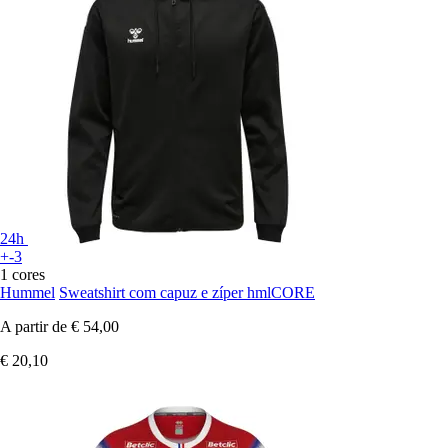
24h
+-3
1 cores
Hummel
Sweatshirt com capuz e zíper hmlCORE
A partir de
€ 54,00
€ 20,10