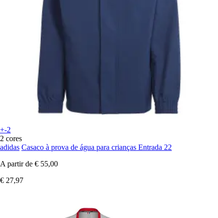
+-2
2 cores
adidas
Casaco à prova de água para crianças Entrada 22
A partir de
€ 55,00
€ 27,97