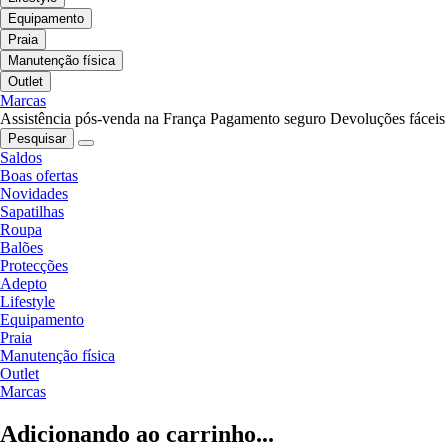
Equipamento
Praia
Manutenção física
Outlet
Marcas
Assistência pós-venda na França
Pagamento seguro
Devoluções fáceis
Pesquisar
Saldos
Boas ofertas
Novidades
Sapatilhas
Roupa
Balões
Protecções
Adepto
Lifestyle
Equipamento
Praia
Manutenção física
Outlet
Marcas
Adicionando ao carrinho...