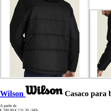
Wilson
Casaco para 
A partir de
€ 200,00
€ 131,20
-34%