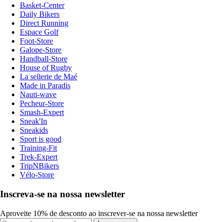
Basket-Center
Daily Bikers
Direct Running
Espace Golf
Foot-Store
Galope-Store
Handball-Store
House of Rugby
La sellerie de Maé
Made in Paradis
Nauti-wave
Pecheur-Store
Smash-Expert
Sneak'In
Sneakids
Sport is good
Training-Fit
Trek-Expert
TripNBikers
Vélo-Store
Inscreva-se na nossa newsletter
Aproveite 10% de desconto ao inscrever-se na nossa newsletter