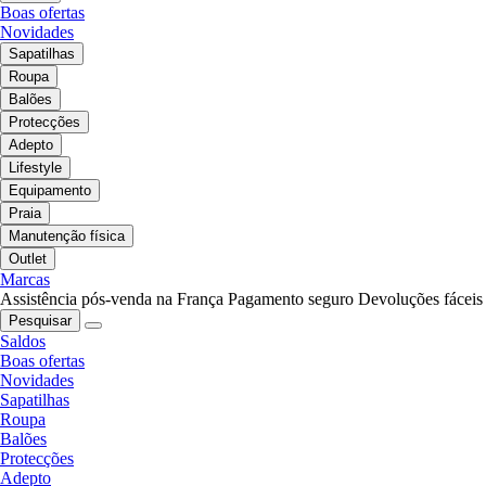
Boas ofertas
Novidades
Sapatilhas
Roupa
Balões
Protecções
Adepto
Lifestyle
Equipamento
Praia
Manutenção física
Outlet
Marcas
Assistência pós-venda na França
Pagamento seguro
Devoluções fáceis
Pesquisar
Saldos
Boas ofertas
Novidades
Sapatilhas
Roupa
Balões
Protecções
Adepto