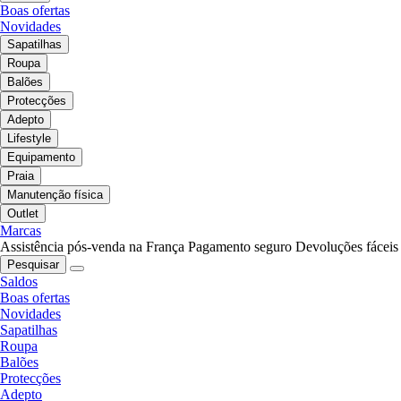
Boas ofertas
Novidades
Sapatilhas
Roupa
Balões
Protecções
Adepto
Lifestyle
Equipamento
Praia
Manutenção física
Outlet
Marcas
Assistência pós-venda na França
Pagamento seguro
Devoluções fáceis
Pesquisar
Saldos
Boas ofertas
Novidades
Sapatilhas
Roupa
Balões
Protecções
Adepto