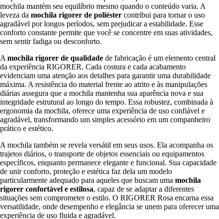
mochila mantém seu equilíbrio mesmo quando o conteúdo varia. A
leveza da
mochila rigorer de poliéster
contribui para tornar o uso
agradável por longos períodos, sem prejudicar a estabilidade. Esse
conforto constante permite que você se concentre em suas atividades,
sem sentir fadiga ou desconforto.
A
mochila rigorer de qualidade
de fabricação é um elemento central
da experiência RIGORER. Cada costura e cada acabamento
evidenciam uma atenção aos detalhes para garantir uma durabilidade
máxima. A resistência do material frente ao atrito e às manipulações
diárias assegura que a mochila mantenha sua aparência nova e sua
integridade estrutural ao longo do tempo. Essa robustez, combinada à
ergonomia da mochila, oferece uma experiência de uso confiável e
agradável, transformando um simples acessório em um companheiro
prático e estético.
A mochila também se revela versátil em seus usos. Ela acompanha os
trajetos diários, o transporte de objetos essenciais ou equipamentos
específicos, enquanto permanece elegante e funcional. Sua capacidade
de unir conforto, proteção e estética faz dela um modelo
particularmente adequado para aqueles que buscam uma
mochila
rigorer confortável e estilosa
, capaz de se adaptar a diferentes
situações sem comprometer o estilo. O RIGORER Rosa encarna essa
versatilidade, onde desempenho e elegância se unem para oferecer uma
experiência de uso fluida e agradável.