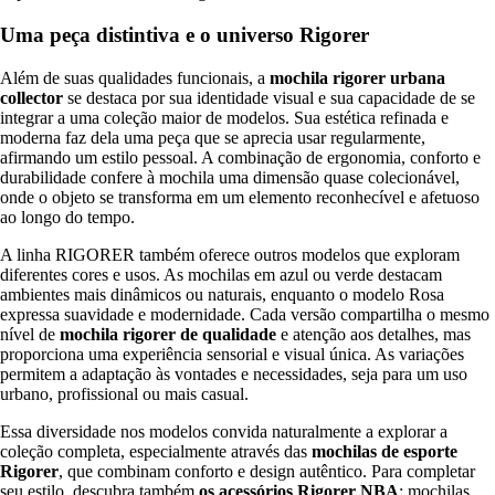
Uma peça distintiva e o universo Rigorer
Além de suas qualidades funcionais, a
mochila rigorer urbana
collector
se destaca por sua identidade visual e sua capacidade de se
integrar a uma coleção maior de modelos. Sua estética refinada e
moderna faz dela uma peça que se aprecia usar regularmente,
afirmando um estilo pessoal. A combinação de ergonomia, conforto e
durabilidade confere à mochila uma dimensão quase colecionável,
onde o objeto se transforma em um elemento reconhecível e afetuoso
ao longo do tempo.
A linha RIGORER também oferece outros modelos que exploram
diferentes cores e usos. As mochilas em azul ou verde destacam
ambientes mais dinâmicos ou naturais, enquanto o modelo Rosa
expressa suavidade e modernidade. Cada versão compartilha o mesmo
nível de
mochila rigorer de qualidade
e atenção aos detalhes, mas
proporciona uma experiência sensorial e visual única. As variações
permitem a adaptação às vontades e necessidades, seja para um uso
urbano, profissional ou mais casual.
Essa diversidade nos modelos convida naturalmente a explorar a
coleção completa, especialmente através das
mochilas de esporte
Rigorer
, que combinam conforto e design autêntico. Para completar
seu estilo, descubra também
os acessórios Rigorer NBA
: mochilas,