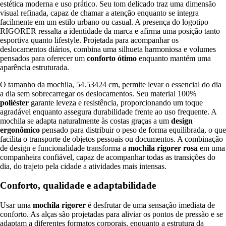
estética moderna e uso prático. Seu tom delicado traz uma dimensão
visual refinada, capaz de chamar a atenção enquanto se integra
facilmente em um estilo urbano ou casual. A presença do logotipo
RIGORER ressalta a identidade da marca e afirma uma posição tanto
esportiva quanto lifestyle. Projetada para acompanhar os
deslocamentos diários, combina uma silhueta harmoniosa e volumes
pensados para oferecer um
conforto ótimo
enquanto mantém uma
aparência estruturada.
O tamanho da mochila, 54.53424 cm, permite levar o essencial do dia
a dia sem sobrecarregar os deslocamentos. Seu material 100%
poliéster
garante leveza e resistência, proporcionando um toque
agradável enquanto assegura durabilidade frente ao uso frequente. A
mochila se adapta naturalmente às costas graças a um
design
ergonômico
pensado para distribuir o peso de forma equilibrada, o que
facilita o transporte de objetos pessoais ou documentos. A combinação
de design e funcionalidade transforma a
mochila rigorer rosa
em uma
companheira confiável, capaz de acompanhar todas as transições do
dia, do trajeto pela cidade a atividades mais intensas.
Conforto, qualidade e adaptabilidade
Usar uma
mochila rigorer
é desfrutar de uma sensação imediata de
conforto. As alças são projetadas para aliviar os pontos de pressão e se
adaptam a diferentes formatos corporais, enquanto a estrutura da