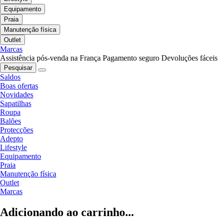
Equipamento
Praia
Manutenção física
Outlet
Marcas
Assistência pós-venda na França
Pagamento seguro
Devoluções fáceis
Pesquisar
Saldos
Boas ofertas
Novidades
Sapatilhas
Roupa
Balões
Protecções
Adepto
Lifestyle
Equipamento
Praia
Manutenção física
Outlet
Marcas
Adicionando ao carrinho...