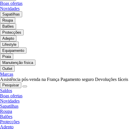
Boas ofertas
Novidades
Sapatilhas
Roupa
Balões
Protecções
Adepto
Lifestyle
Equipamento
Praia
Manutenção física
Outlet
Marcas
Assistência pós-venda na França
Pagamento seguro
Devoluções fáceis
Pesquisar
Saldos
Boas ofertas
Novidades
Sapatilhas
Roupa
Balões
Protecções
Adepto