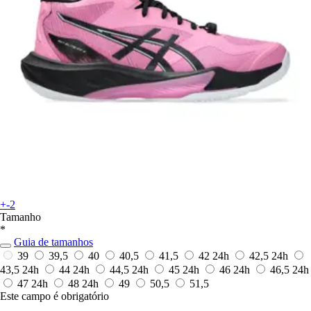
+-2
Tamanho
*
Guia de tamanhos
39
39,5
40
40,5
41,5
42
24h
42,5
24h
43,5
24h
44
24h
44,5
24h
45
24h
46
24h
46,5
24h
47
24h
48
24h
49
50,5
51,5
Este campo é obrigatório