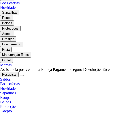
Boas ofertas
Novidades
Sapatilhas
Roupa
Balões
Protecções
Adepto
Lifestyle
Equipamento
Praia
Manutenção física
Outlet
Marcas
Assistência pós-venda na França
Pagamento seguro
Devoluções fáceis
Pesquisar
Saldos
Boas ofertas
Novidades
Sapatilhas
Roupa
Balões
Protecções
Adepto