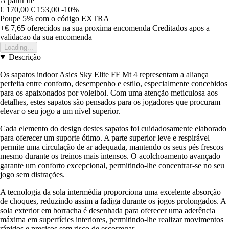
A partir de
€ 170,00
€ 153,00
-10%
Poupe 5%
com o código
EXTRA
+€ 7,65
oferecidos na sua proxima encomenda
Creditados apos a
validacao da sua encomenda
Loading...
Descrição
Os sapatos indoor Asics Sky Elite FF Mt 4 representam a aliança
perfeita entre conforto, desempenho e estilo, especialmente concebidos
para os apaixonados por voleibol. Com uma atenção meticulosa aos
detalhes, estes sapatos são pensados para os jogadores que procuram
elevar o seu jogo a um nível superior.
Cada elemento do design destes sapatos foi cuidadosamente elaborado
para oferecer um suporte ótimo. A parte superior leve e respirável
permite uma circulação de ar adequada, mantendo os seus pés frescos
mesmo durante os treinos mais intensos. O acolchoamento avançado
garante um conforto excepcional, permitindo-lhe concentrar-se no seu
jogo sem distrações.
A tecnologia da sola intermédia proporciona uma excelente absorção
de choques, reduzindo assim a fadiga durante os jogos prolongados. A
sola exterior em borracha é desenhada para oferecer uma aderência
máxima em superfícies interiores, permitindo-lhe realizar movimentos
rápidos e precisos sem risco de escorregar.