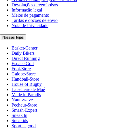
Devoluções e reembolsos
Informação legal
Meios de pagamento
Tarifas e opções de envio
Nota de Privacidade
Nossas lojas
Basket-Center
Daily Bikers
Direct Running
Espace Golf
Foot-Store
Galope-Store
Handball-Store
House of Rugby
La sellerie de Maé
Made in Paradis
Nauti-wave
Pecheur-Store
Smash-Expert
Sneak'In
Sneakids
Sport is good