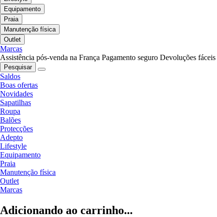
Equipamento
Praia
Manutenção física
Outlet
Marcas
Assistência pós-venda na França
Pagamento seguro
Devoluções fáceis
Pesquisar
Saldos
Boas ofertas
Novidades
Sapatilhas
Roupa
Balões
Protecções
Adepto
Lifestyle
Equipamento
Praia
Manutenção física
Outlet
Marcas
Adicionando ao carrinho...