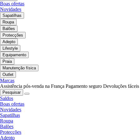
Boas ofertas
Novidades
Sapatilhas
Roupa
Balões
Protecções
Adepto
Lifestyle
Equipamento
Praia
Manutenção física
Outlet
Marcas
Assistência pós-venda na França
Pagamento seguro
Devoluções fáceis
Pesquisar
Saldos
Boas ofertas
Novidades
Sapatilhas
Roupa
Balões
Protecções
Adepto