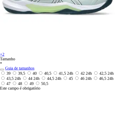
+2
Tamanho
*
Guia de tamanhos
39
39,5
40
40,5
41,5
24h
42
24h
42,5
24h
43,5
24h
44
24h
44,5
24h
45
46
24h
46,5
24h
47
48
49
50,5
Este campo é obrigatório