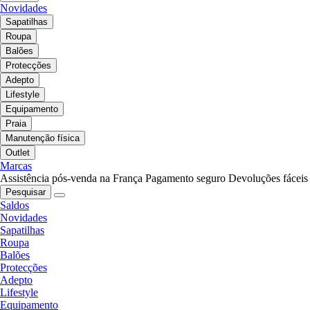
Novidades
Sapatilhas
Roupa
Balões
Protecções
Adepto
Lifestyle
Equipamento
Praia
Manutenção física
Outlet
Marcas
Assistência pós-venda na França
Pagamento seguro
Devoluções fáceis
Pesquisar
Saldos
Novidades
Sapatilhas
Roupa
Balões
Protecções
Adepto
Lifestyle
Equipamento