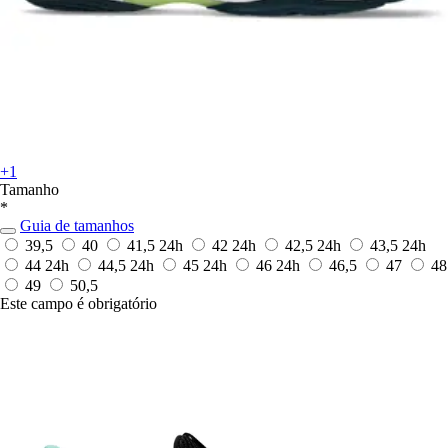
+1
Tamanho
*
Guia de tamanhos
39,5
40
41,5
24h
42
24h
42,5
24h
43,5
24h
44
24h
44,5
24h
45
24h
46
24h
46,5
47
48
49
50,5
Este campo é obrigatório