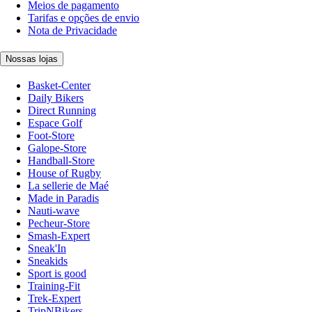
Meios de pagamento
Tarifas e opções de envio
Nota de Privacidade
Nossas lojas
Basket-Center
Daily Bikers
Direct Running
Espace Golf
Foot-Store
Galope-Store
Handball-Store
House of Rugby
La sellerie de Maé
Made in Paradis
Nauti-wave
Pecheur-Store
Smash-Expert
Sneak'In
Sneakids
Sport is good
Training-Fit
Trek-Expert
TripNBikers