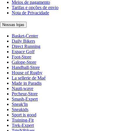
Meios de pagamento
Tarifas e opções de envio
Nota de Privacidade
Nossas lojas
Basket-Center
Daily Bikers
Direct Running
Espace Golf
Foot-Store
Galope-Store
Handball-Store
House of Rugby
La sellerie de Maé
Made in Paradis
Nauti-wave
Pecheur-Store
Smash-Expert
Sneak'In
Sneakids
Sport is good
Training-Fit
Trek-Expert
TripNBikers