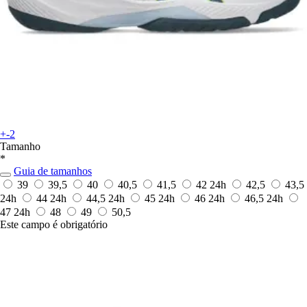
+-2
Tamanho
*
Guia de tamanhos
39
39,5
40
40,5
41,5
42
24h
42,5
43,5
24h
44
24h
44,5
24h
45
24h
46
24h
46,5
24h
47
24h
48
49
50,5
Este campo é obrigatório