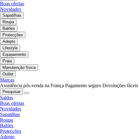
Boas ofertas
Novidades
Sapatilhas
Roupa
Balões
Protecções
Adepto
Lifestyle
Equipamento
Praia
Manutenção física
Outlet
Marcas
Assistência pós-venda na França
Pagamento seguro
Devoluções fáceis
Pesquisar
Saldos
Boas ofertas
Novidades
Sapatilhas
Roupa
Balões
Protecções
Adepto