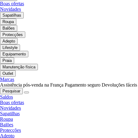
Boas ofertas
Novidades
Sapatilhas
Roupa
Balões
Protecções
Adepto
Lifestyle
Equipamento
Praia
Manutenção física
Outlet
Marcas
Assistência pós-venda na França
Pagamento seguro
Devoluções fáceis
Pesquisar
Saldos
Boas ofertas
Novidades
Sapatilhas
Roupa
Balões
Protecções
Adepto