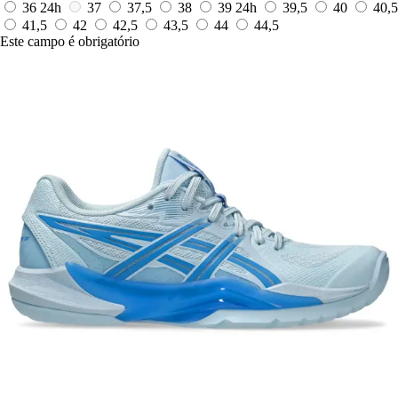
36
24h
37
37,5
38
39
24h
39,5
40
40,5
41,5
42
42,5
43,5
44
44,5
Este campo é obrigatório