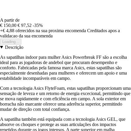
A partir de
€ 150,00
€ 97,52
-35%
+€ 4,88
oferecidos na sua proxima encomenda
Creditados apos a
validacao da sua encomenda
Loading...
Descrição
As sapatilhas indoor para mulher Asics Powerbreak FF são a escolha
ideal para as jogadoras de andebol que procuram desempenho e
conforto. Fabricadas pela famosa marca Asics, estas sapatilhas são
especialmente desenhadas para mulheres e oferecem um apoio e uma
estabilidade incomparáveis em campo.
Com a tecnologia Asics FlyteFoam, estas sapatilhas proporcionam uma
sensação de leveza e um retorno de energia excecional, permitindo que
se mova rapidamente e com eficiência em campo. A sola exterior em
borracha não marcante oferece uma aderência superior, permitindo
mudar de direção com total confiança.
A sapatilha também está equipada com a tecnologia Asics GEL, que
absorve os choques e protege as suas articulações dos impactos
repetidos durante os jogos intensos. A parte superior em malha