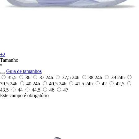
+2
Tamanho
*
Guia de tamanhos
35,5
36
37
24h
37,5
24h
38
24h
39
24h
39,5
24h
40
24h
40,5
24h
41,5
24h
42
42,5
43,5
44
44,5
46
47
Este campo é obrigatório