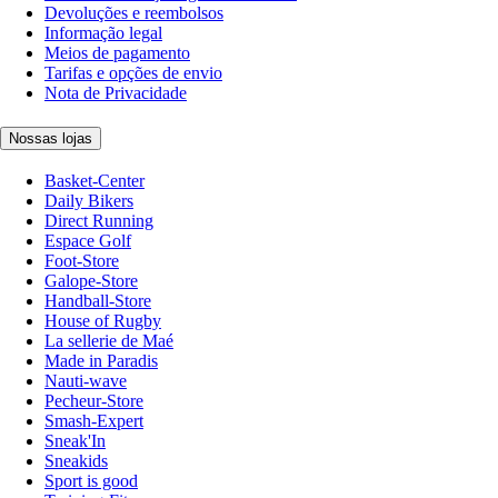
Devoluções e reembolsos
Informação legal
Meios de pagamento
Tarifas e opções de envio
Nota de Privacidade
Nossas lojas
Basket-Center
Daily Bikers
Direct Running
Espace Golf
Foot-Store
Galope-Store
Handball-Store
House of Rugby
La sellerie de Maé
Made in Paradis
Nauti-wave
Pecheur-Store
Smash-Expert
Sneak'In
Sneakids
Sport is good