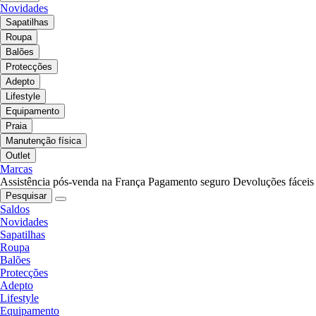
Novidades
Sapatilhas
Roupa
Balões
Protecções
Adepto
Lifestyle
Equipamento
Praia
Manutenção física
Outlet
Marcas
Assistência pós-venda na França
Pagamento seguro
Devoluções fáceis
Pesquisar
Saldos
Novidades
Sapatilhas
Roupa
Balões
Protecções
Adepto
Lifestyle
Equipamento