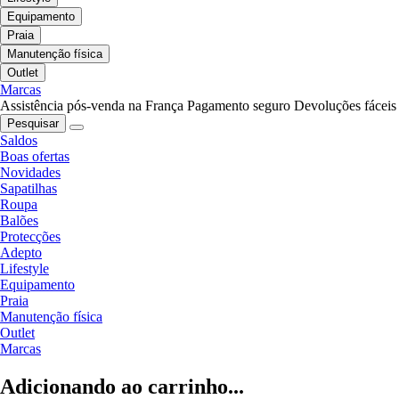
Equipamento
Praia
Manutenção física
Outlet
Marcas
Assistência pós-venda na França
Pagamento seguro
Devoluções fáceis
Pesquisar
Saldos
Boas ofertas
Novidades
Sapatilhas
Roupa
Balões
Protecções
Adepto
Lifestyle
Equipamento
Praia
Manutenção física
Outlet
Marcas
Adicionando ao carrinho...