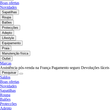
Boas ofertas
Novidades
Sapatilhas
Roupa
Balões
Protecções
Adepto
Lifestyle
Equipamento
Praia
Manutenção física
Outlet
Marcas
Assistência pós-venda na França
Pagamento seguro
Devoluções fáceis
Pesquisar
Saldos
Boas ofertas
Novidades
Sapatilhas
Roupa
Balões
Protecções
Adepto