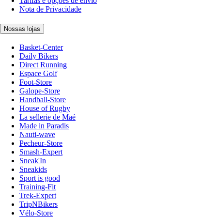
Tarifas e opções de envio
Nota de Privacidade
Nossas lojas
Basket-Center
Daily Bikers
Direct Running
Espace Golf
Foot-Store
Galope-Store
Handball-Store
House of Rugby
La sellerie de Maé
Made in Paradis
Nauti-wave
Pecheur-Store
Smash-Expert
Sneak'In
Sneakids
Sport is good
Training-Fit
Trek-Expert
TripNBikers
Vélo-Store