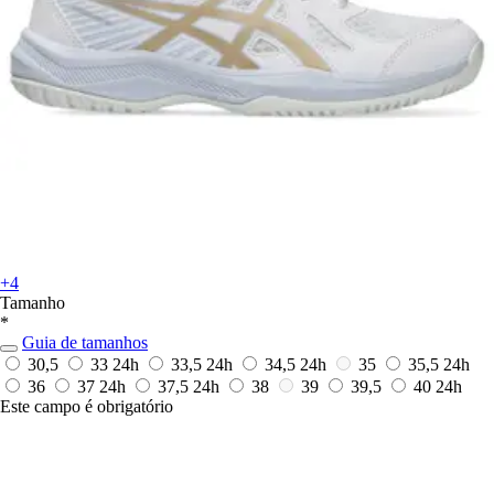
+4
Tamanho
*
Guia de tamanhos
30,5
33
24h
33,5
24h
34,5
24h
35
35,5
24h
36
37
24h
37,5
24h
38
39
39,5
40
24h
Este campo é obrigatório