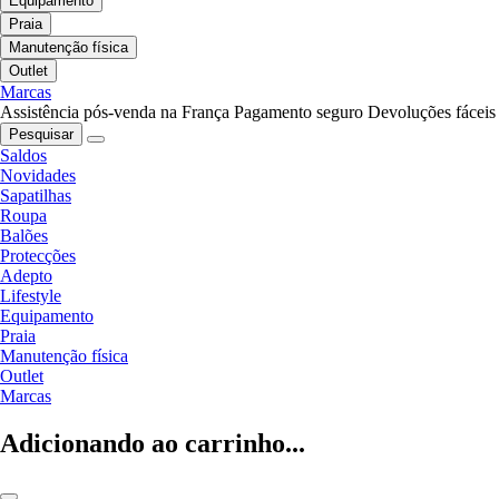
Equipamento
Praia
Manutenção física
Outlet
Marcas
Assistência pós-venda na França
Pagamento seguro
Devoluções fáceis
Pesquisar
Saldos
Novidades
Sapatilhas
Roupa
Balões
Protecções
Adepto
Lifestyle
Equipamento
Praia
Manutenção física
Outlet
Marcas
Adicionando ao carrinho...