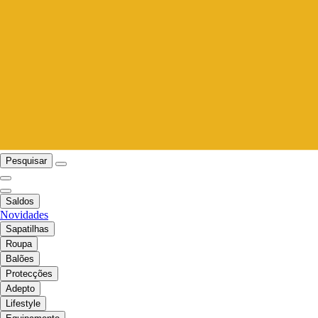
Pesquisar
Saldos
Novidades
Sapatilhas
Roupa
Balões
Protecções
Adepto
Lifestyle