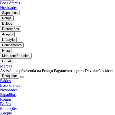
Boas ofertas
Novidades
Sapatilhas
Roupa
Balões
Protecções
Adepto
Lifestyle
Equipamento
Praia
Manutenção física
Outlet
Marcas
Assistência pós-venda na França
Pagamento seguro
Devoluções fáceis
Pesquisar
Saldos
Boas ofertas
Novidades
Sapatilhas
Roupa
Balões
Protecções
Adepto