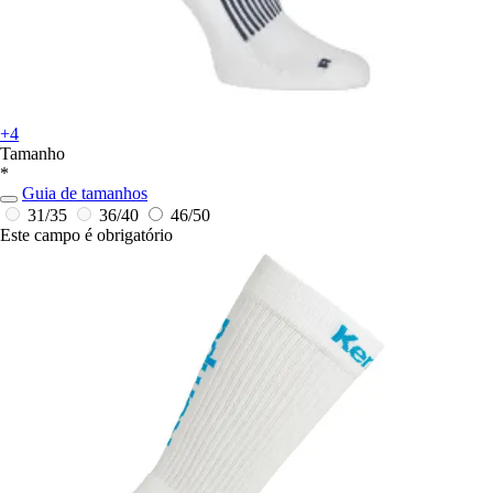
+4
Tamanho
*
Guia de tamanhos
31/35
36/40
46/50
Este campo é obrigatório