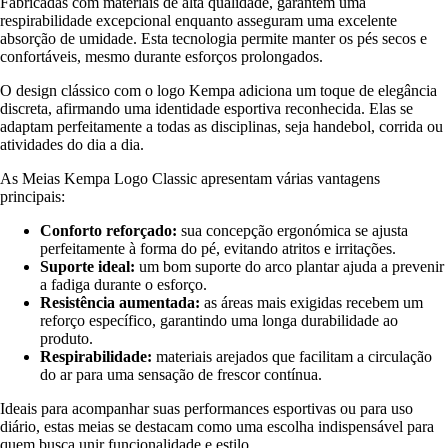
Fabricadas com materiais de alta qualidade, garantem uma
respirabilidade excepcional enquanto asseguram uma excelente
absorção de umidade. Esta tecnologia permite manter os pés secos e
confortáveis, mesmo durante esforços prolongados.
O design clássico com o logo Kempa adiciona um toque de elegância
discreta, afirmando uma identidade esportiva reconhecida. Elas se
adaptam perfeitamente a todas as disciplinas, seja handebol, corrida ou
atividades do dia a dia.
As Meias Kempa Logo Classic apresentam várias vantagens
principais:
Conforto reforçado:
sua concepção ergonómica se ajusta
perfeitamente à forma do pé, evitando atritos e irritações.
Suporte ideal:
um bom suporte do arco plantar ajuda a prevenir
a fadiga durante o esforço.
Resistência aumentada:
as áreas mais exigidas recebem um
reforço específico, garantindo uma longa durabilidade ao
produto.
Respirabilidade:
materiais arejados que facilitam a circulação
do ar para uma sensação de frescor contínua.
Ideais para acompanhar suas performances esportivas ou para uso
diário, estas meias se destacam como uma escolha indispensável para
quem busca unir funcionalidade e estilo.